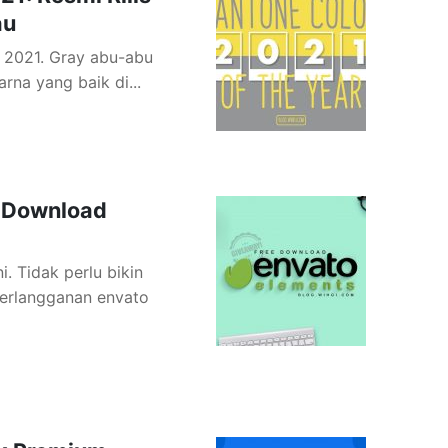
au
r 2021. Gray abu-abu
rna yang baik di...
s Download
. Tidak perlu bikin
berlangganan envato