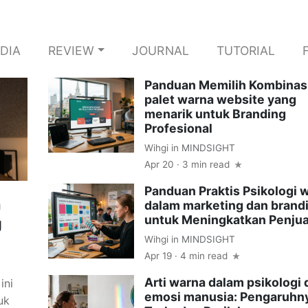
DIA
REVIEW
JOURNAL
TUTORIAL
Panduan Memilih Kombinas
palet warna website yang
menarik untuk Branding
Profesional
Wihgi
in
MINDSIGHT
Apr 20 · 3 min read
Panduan Praktis Psikologi 
h
dalam marketing dan brand
untuk Meningkatkan Penjua
g
Wihgi
in
MINDSIGHT
Apr 19 · 4 min read
Arti warna dalam psikologi 
ini
emosi manusia: Pengaruhn
uk