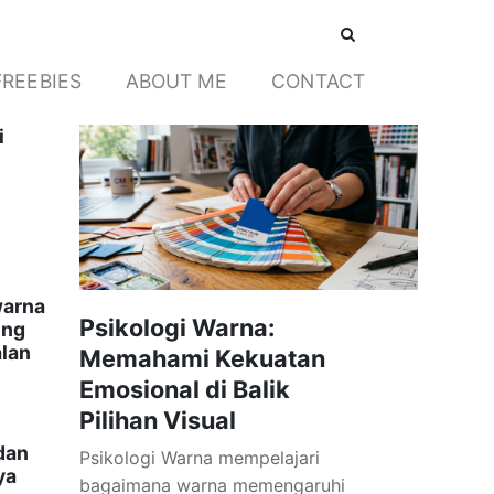
FREEBIES
ABOUT ME
CONTACT
i
warna
Psikologi Warna:
ing
lan
Memahami Kekuatan
Emosional di Balik
Pilihan Visual
dan
Psikologi Warna mempelajari
ya
bagaimana warna memengaruhi