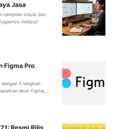
aya Jasa
n tampilan visual dan
ugasnya meliputi
 Figma Pro
s dengan 5 langkah
dapatkan akun Figma...
21: Resmi Rilis