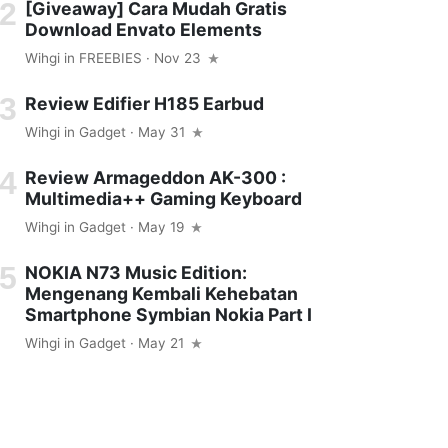
[Giveaway] Cara Mudah Gratis
Download Envato Elements
Wihgi
in
FREEBIES
· Nov 23
Review Edifier H185 Earbud
Wihgi
in
Gadget
· May 31
Review Armageddon AK-300 :
Multimedia++ Gaming Keyboard
Wihgi
in
Gadget
· May 19
NOKIA N73 Music Edition:
Mengenang Kembali Kehebatan
Smartphone Symbian Nokia Part I
Wihgi
in
Gadget
· May 21